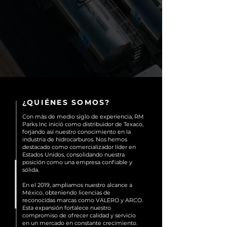
¿QUIÉNES SOMOS?
Con más de medio siglo de experiencia, RM
Parks Inc inició como distribuidor de Texaco,
forjando así nuestro conocimiento en la
industria de hidrocarburos. Nos hemos
destacado como comercializador líder en
Estados Unidos, consolidando nuestra
posición como una empresa confiable y
sólida.
En el 2019, ampliamos nuestro alcance a
México, obteniendo licencias de
reconocidas marcas como VALERO y ARCO.
Esta expansión fortalece nuestro
compromiso de ofrecer calidad y servicio
en un mercado en constante crecimiento.