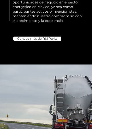
oportunidades de negocio en el sector
energético en México, ya sea como
participantes activos o inversionistas,
manteniendo nuestro compromiso con
el crecimiento y la excelencia.
Conoce más de RM Parks